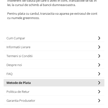
Indiferent de valuta pe care o aveti in cont, tranzactiile se fac in
lei, la cursul de schimb al bancii dumneavoastra.
Pentru plata cu cardul, tranzactia va aparea pe extrasul de cont
cu numele greenmoss.
Cum Cumpar
Informatii Livrare
Termeni si Conditii
Despre noi
FAQ
Metode de Plata
Politica de Retur
Garantia Produselor