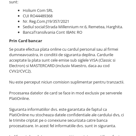
sunt:
Holium Com SRL
CUI RO44489368
Nr. Reg.Com.J19/357/2021
Sediul social:Strada Millennium nr.6, Remetea, Harghita.
BancaTransilvania Cont IBAN: RO
Prin Card bancar
Se poate efectua plata online cu cardul personal sau al firmei
dumneavoastra, in conditii de siguranta deplina. Cardurile
acceptate la plata sunt cele emise sub siglele VISA (Classic si
Electron) si MASTERCARD (inclusiv Maestro, daca au cod
CVV2/CVC2).
Nu este perceput niciun comision suplimentar pentru tranzactii.
Procesarea datelor de card se face in mod exclusiv pe serverele
PlatiOnline.
Siguranta informatiilor dvs. este garantata de faptul ca
PlatiOnline nu stocheaza datele confidentiale ale cardului dvs, ci
le trimite criptat pe o conexiune securizata catre banca
procesatoare. In acest fel informatiile dvs. sunt in siguranta.