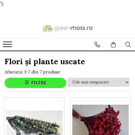
');
Flori și plante uscate
Afiseaza:
1-
7
din
7
produse
FILTRE