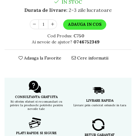
IN STOC
Durata de livrare:
2-3 zile lucratoare
ADAUGA IN COS
Cod Produs:
C750
Ai nevoie de ajutor?
0746752349
Adauga la Favorite
Cere informatii
CONSULTANTA GRATUITA
LIVRARE RAPIDA
Iti oferim sfaturi si recomandari cu
privire la produsele potrivite pentru
Livrare prin curierat oriunde in tara
nevoile tale
PLATI RAPIDE SI SIGURE
RETUR GARANTAT