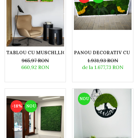
PANOU DECORATIV CU MUS
TABLOU CU MUSCHI,LICHENI SI PLANTE STABILIZAT
1.931,93 RON
965,97 RON
de la 1.677,73 RON
660,92 RON
NOU
-18%
NOU