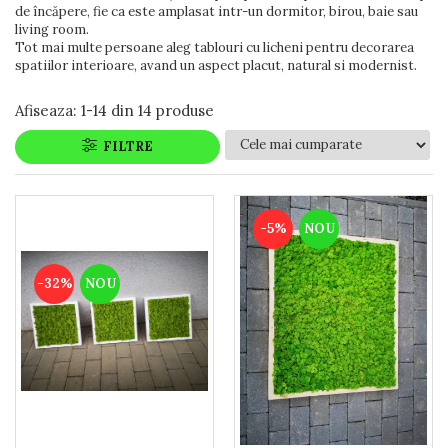
de încăpere, fie ca este amplasat intr-un dormitor, birou, baie sau
living room.
Tot mai multe persoane aleg tablouri cu licheni pentru decorarea
spatiilor interioare, avand un aspect placut, natural si modernist.
Afiseaza:
1-
14
din
14
produse
FILTRE
-5%
NOU
-32%
NOU