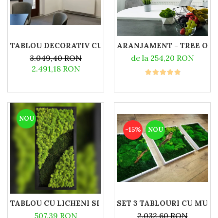
TABLOU DECORATIV CU LICHENI NATURALI STABILIZA
ARANJAMENT - TREE OF L
3.049,40 RON
de la 254,20 RON
2.491,18 RON
NOU
-15%
NOU
TABLOU CU LICHENI SI MUSCHI PLAT - 50X25CM
SET 3 TABLOURI CU MUSC
507,39 RON
2.032,60 RON