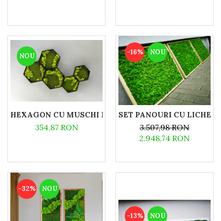
-16%
NOU
NOU
HEXAGON CU MUSCHI PLAT SI LICHENI 40X35 CM
SET PANOURI CU LICHENI
354,87 RON
3.507,98 RON
2.948,74 RON
-32%
NOU
-13%
NOU