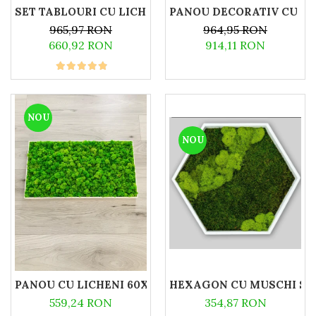
SET TABLOURI CU LICHENI NATURALI 30X30
PANOU DECORATIV CU LIC
965,97 RON
964,95 RON
660,92 RON
914,11 RON
NOU
NOU
HEXAGON CU MUSCHI SI L
PANOU CU LICHENI 60X40
354,87 RON
559,24 RON