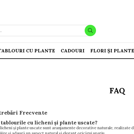
TABLOURI CU PLANTE
CADOURI
FLORI ȘI PLANT
FAQ
trebări Frecvente
 tablourile cu licheni și plante uscate?
 licheni și plante uscate sunt aranjamente decorative naturale, realizate di
ijire și adaugă un aspect natural și elegant oricărui spațiu.