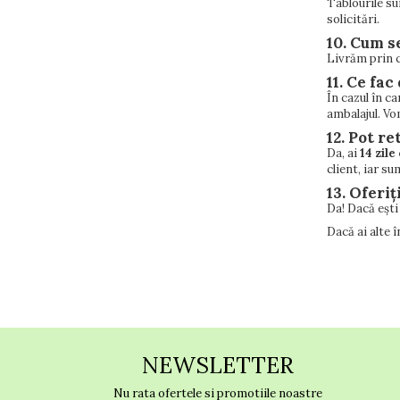
Tablourile su
solicitări.
10. Cum s
Livrăm prin c
11. Ce fa
În cazul în c
ambalajul. Vo
12. Pot r
Da, ai
14 zile
client, iar s
13. Oferi
Da! Dacă ești
Dacă ai alte î
NEWSLETTER
Nu rata ofertele si promotiile noastre