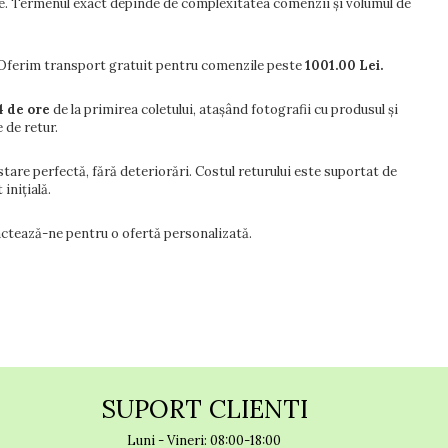
e. Termenul exact depinde de complexitatea comenzii și volumul de
ii. Oferim transport gratuit pentru comenzile peste
1001.00 Lei.
4 de ore
de la primirea coletului, atașând fotografii cu produsul și
 de retur.
stare perfectă, fără deteriorări. Costul returului este suportat de
inițială.
tactează-ne pentru o ofertă personalizată.
SUPORT CLIENTI
Luni - Vineri: 08:00-18:00