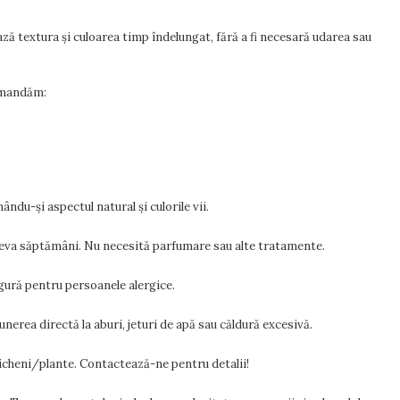
ează textura și culoarea timp îndelungat, fără a fi necesară udarea sau
comandăm:
ându-și aspectul natural și culorile vii.
câteva săptămâni. Nu necesită parfumare sau alte tratamente.
sigură pentru persoanele alergice.
erea directă la aburi, jeturi de apă sau căldură excesivă.
licheni/plante. Contactează-ne pentru detalii!