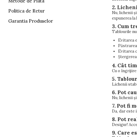
Metode de Plata
2. Licheni
Politica de Retur
Nu, lichenii 
expunerea la 
Garantia Produselor
3. Cum tr
Tablourile nu
Evitarea e
Păstrarea
Evitarea c
Ștergerea 
4. Cât tim
Cu o îngrijir
5. Tablou
Lichenii stab
6. Pot cau
Nu, lichenii ș
7. Pot fi 
Da, dar este 
8. Pot re
Desigur! Acce
9. Care e