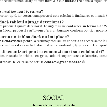
nt realizate manual și pot dura între
2-7 zile lucrătoare
până la expedier
e realizează livrarea?
urier rapid, iar costul transportului este calculat la finalizarea comenz
c dacă tabloul ajunge deteriorat?
are produsul ajunge deteriorat, te rugăm să ne contactezi
în termen de 2
m înlocui produsul sau îți vom oferi rambursare, conform politicii noastre
eturna un tablou dacă nu îmi place?
 calendaristice
pentru a returna produsul, cu condiția ca acesta să fie în 
uma rambursată va include doar valoarea produsului, fără taxa de transport 
ți discount-uri pentru comenzi mari sau colaborări?
 interesat(ă) de achiziții en-gros, cadouri corporate sau colaborări, con
ntrebări, nu ezita să ne scrii la
contact@greenmoss.ro
😊
SOCIAL
Urmareste-ne in social media