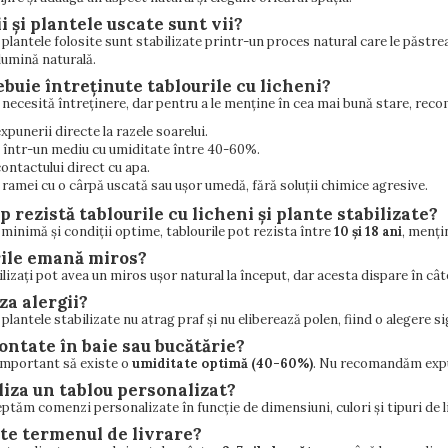
i și plantele uscate sunt vii?
și plantele folosite sunt stabilizate printr-un proces natural care le păstr
lumină naturală.
ebuie întreținute tablourile cu licheni?
 necesită întreținere, dar pentru a le menține în cea mai bună stare, re
xpunerii directe la razele soarelui.
 într-un mediu cu umiditate între 40-60%.
ontactului direct cu apa.
ramei cu o cârpă uscată sau ușor umedă, fără soluții chimice agresive.
p rezistă tablourile cu licheni și plante stabilizate?
e minimă și condiții optime, tablourile pot rezista între
10
și 18 ani
, mențin
rile emană miros?
ilizați pot avea un miros ușor natural la început, dar acesta dispare în 
za alergii?
i plantele stabilizate nu atrag praf și nu eliberează polen, fiind o alegere 
montate în baie sau bucătărie?
important să existe o
umiditate optimă (40-60%)
. Nu recomandăm expun
aliza un tablou personalizat?
ptăm comenzi personalizate în funcție de dimensiuni, culori și tipuri de 
ste termenul de livrare?