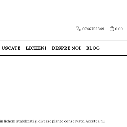
0746752349
0,00
E USCATE
LICHENI
DESPRE NOI
BLOG
n licheni stabilizați și diverse plante conservate. Acestea nu