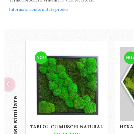
Termen productie si livrare: 5-7 zile lucratoare
Informatii conformitate produs
NOU
NO
Produse similare
TABLOU CU MUSCHI NATURALI 30X30
HEXAG