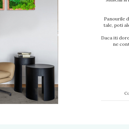
Panourile d
tale, poti a
Daca iti dor
ne cont
Co