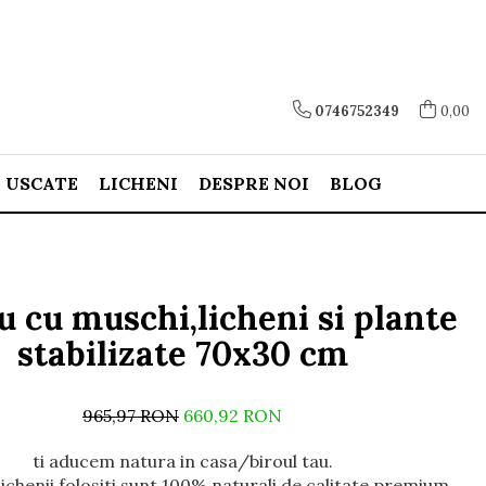
0746752349
0,00
E USCATE
LICHENI
DESPRE NOI
BLOG
u cu muschi,licheni si plante
stabilizate 70x30 cm
965,97 RON
660,92 RON
ti aducem natura in casa/biroul tau.
lichenii folositi sunt 100% naturali de calitate premium.