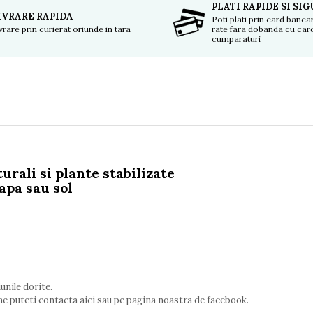
PLATI RAPIDE SI SI
IVRARE RAPIDA
Poti plati prin card bancar
vrare prin curierat oriunde in tara
rate fara dobanda cu car
cumparaturi
urali si plante stabilizate
apa sau sol
unile dorite.
ne puteti contacta aici sau pe pagina noastra de facebook.