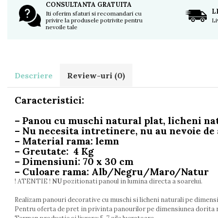
CONSULTANTA GRATUITA
L
Iti oferim sfaturi si recomandari cu
privire la produsele potrivite pentru
Li
nevoile tale
Descriere
Review-uri
(0)
Caracteristici:
– Panou cu muschi natural plat, licheni nat
– Nu necesita intretinere, nu au nevoie de 
– Material rama: lemn
– Greutate: 4 Kg
– Dimensiuni: 70 x 30 cm
– Culoare rama: Alb/Negru/Maro/Natur
! ATENTIE !
NU
pozitionati panoul in lumina directa a soarelui.
Realizam panouri decorative cu muschi si licheni naturali pe dimensi
Pentru oferta de pret in privinta panourilor pe dimensiunea dorita 