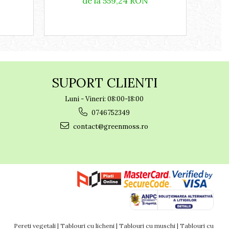
de la 559,24 RON
1.
SUPORT CLIENTI
Luni - Vineri: 08:00-18:00
0746752349
contact@greenmoss.ro
Pereti vegetali | Tablouri cu licheni | Tablouri cu muschi | Tablouri cu