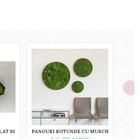
-21
AT SI LICHENI 40X35 CM
PANOURI ROTUNDE CU MUSCHI BOMBAT
SET 