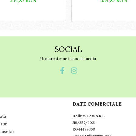
354,87 RON
354,87 RON
SOCIAL
Urmareste-ne in social media
DATE COMERCIALE
ata
Holium Com S.R.L
J19/357/2021
etur
RO44489368
duselor
Strada Millennium, nr.6