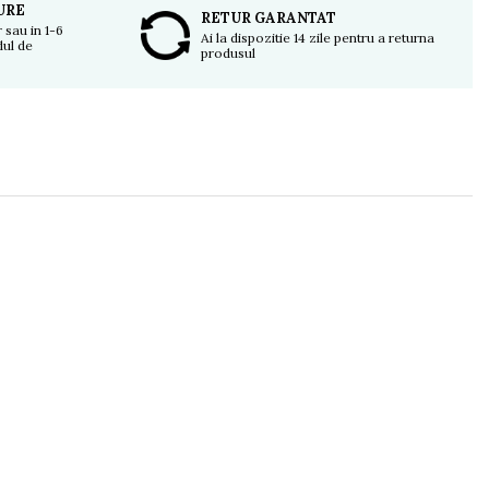
GURE
RETUR GARANTAT
 sau in 1-6
Ai la dispozitie 14 zile pentru a returna
dul de
produsul