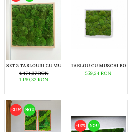
SET 3 TABLOURI CU MUSCHI NATURAL BOMBAT 30X3
TABLOU CU MUSCHI BOM
1.474,37 RON
559,24 RON
1.169,33 RON
-32%
NOU
-13%
NOU