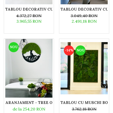
TABLOU DECORATIV CU MUSCHI BOMBAT STABILIZAT 
TABLOU DECORATIV CU LI
4.372,27 RON
3.049,40 RON
3.965,55 RON
2.491,18 RON
NOU
-14%
NOU
TABLOU CU MUSCHI BOMBA
ARANJAMENT - TREE OF LIFE CU LICHENI NATURALI 
3.762,18 RON
de la 254,20 RON