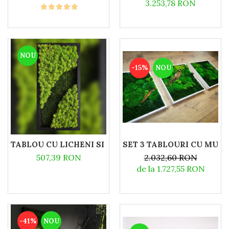
3.253,78 RON
NOU
-15%
NOU
TABLOU CU LICHENI SI MUSCHI PLAT - 50X25CM
SET 3 TABLOURI CU MUSC
507,39 RON
2.032,60 RON
de la 1.727,55 RON
-41%
NOU