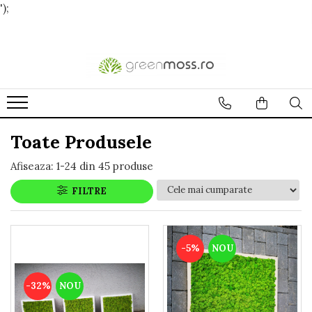
');
Toate Produsele
Afiseaza:
1-
24
din
45
produse
FILTRE
-5%
NOU
-32%
NOU