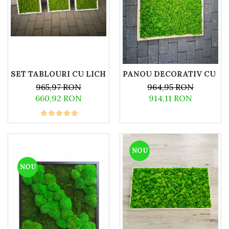
SET TABLOURI CU LICHENI NATURALI 30X30
PANOU DECORATIV CU LIC
965,97 RON
964,95 RON
660,92 RON
914,11 RON
NOU
NOU