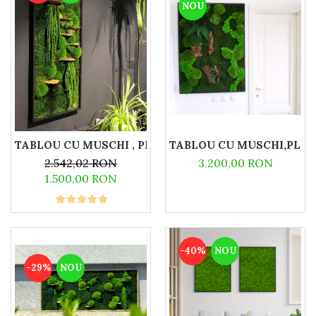
NOU
TABLOU CU MUSCHI , PLANTE STABILIZATE SI CIUPE
TABLOU CU MUSCHI,PLANT
2.542,02 RON
3.200,00 RON
1.500,00 RON
-40%
NOU
-29%
NOU