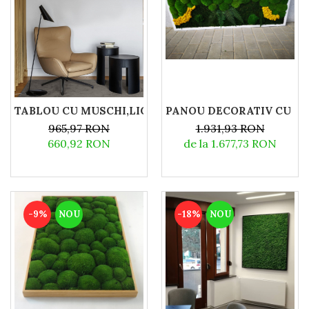
PANOU DECORATIV CU MUS
TABLOU CU MUSCHI,LICHENI SI PLANTE STABILIZAT
1.931,93 RON
965,97 RON
de la 1.677,73 RON
660,92 RON
-9%
NOU
-18%
NOU